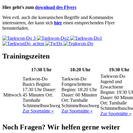
Hier geht's zum
download des Flyers
Wen evtl. auch die koreanischen Begriffe und Kommandos
interessieren, der kann sich
hier
einen entsprechenden Flyer
herunterladen.
Trainingszeiten
17:30 Uhr
18:20 Uhr
19:30 Uhr
Taekwon-Do
Taekwon-Do
Taekwon-Do
Jugend und
Basics
Beginn:
Fortgeschrittene
Erwachsene
17:30 Uhr
Dauer:
Beginn: 18:20 Uhr
Beginn: 19:30 U
Mittwoch
45 Minuten
Ort:
Dauer: 60 Minuten
Dauer: 60 Minut
Turnhalle
Ort: Turnhalle
Ort: Turnhalle
Schimmelbuschweg
Schimmelbuschweg
Schimmelbusch
Zur Sportstätte »
Zur Sportstätte »
Zur Sportstätte »
Noch Fragen? Wir helfen gerne weiter