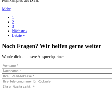
Fünfkampfes des DTB.
Mehr
Page
1
Page
2
Seitennummerierung
Page
3
Nächste
Nächste ›
Seite
Letzte
Letzte »
Seite
Noch Fragen? Wir helfen gerne weiter
Wende dich an unsere Ansprechpartner.